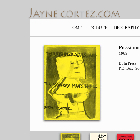
HOME
-
TRIBUTE
-
BIOGRAPHY
Pissstai
1969
Bola Press
P.O. Box 96